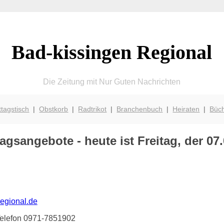
Bad-kissingen Regional
Die Zeitung mit Nur Guten Nachrichten
ttagstisch
|
Obstkorb
|
Radtrikot
|
Branchenbuch
|
Heiraten
|
Büc
agsangebote - heute ist Freitag, der 07
regional.de
Telefon 0971-7851902