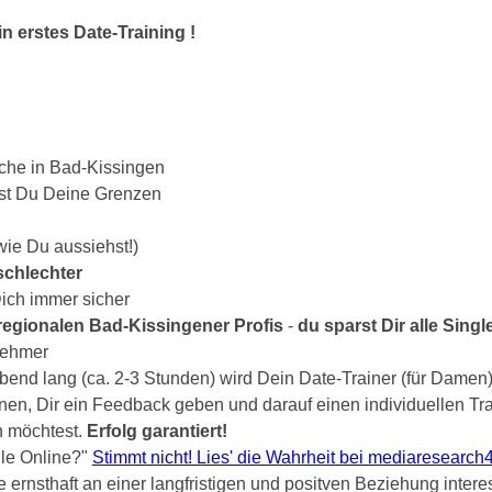
n erstes Date-Training !
uche in Bad-Kissingen
st Du Deine Grenzen
wie Du aussiehst!)
schlechter
Dich immer sicher
gionalen Bad-Kissingener Profis
-
du sparst Dir alle Sing
lnehmer
bend lang (ca. 2-3 Stunden) wird Dein Date-Trainer (für Damen) b
nen, Dir ein Feedback geben und darauf einen individuellen Tra
n möchtest.
Erfolg garantiert!
gle Online?"
Stimmt nicht! Lies' die Wahrheit bei mediaresearch
e ernsthaft an einer langfristigen und positven Beziehung intere