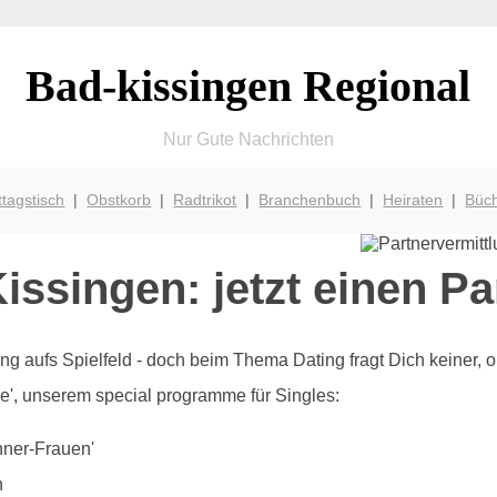
Bad-kissingen Regional
Nur Gute Nachrichten
ttagstisch
|
Obstkorb
|
Radtrikot
|
Branchenbuch
|
Heiraten
|
Büc
issingen: jetzt einen Pa
g aufs Spielfeld - doch beim Thema Dating fragt Dich keiner, ob 
ove', unserem special programme für Singles:
nner-Frauen'
n