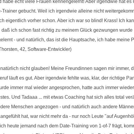
nd habe echt viele Frauen kennengelernt! Aber irgendwie hat e
-Trainer gebucht. Weil ich irgendwie alleine nicht weitergekomm
ich eigentlich vorher schon. Aber ich war so blind! Krass! Ich 
, daß ich schon fast richtig zu meinem Glück gezwungen wurde 
 gelernt - und natürlich, das ist die Hauptsache, ich habe meine
orsten, 42, Software-Entwickler)
h natürlich nicht glauben! Meine Freundinnen sagen mir immer, d
ruf läuft es gut. Aber irgendwie fehlte was, klar, der richtige Pa
h wurde immer mal wieder angesprochen, hatte auch immer wieder
Festes. Und Tadaaa ... mit etwas Coaching hat sich alles total v
dere Menschen angezogen - und natürlich auch andere Männer.
angefühlt hat, war nicht mehr da - nur noch Leute "auf Augenhöh
h heute jemand nach dem Date-Training von 1-of-7 frägt, komm