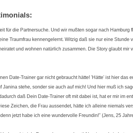
timonials:
ne Zeit für die Partnersuche. Und wir mußten sogar nach Hamburg 
eine Traumfrau kennengelernt. Witzig daß sie nur eine Stunde vo
eiratet und wohnen natürlich zusammen. Die Story glaubt mir ver
en Date-Trainer gar nicht gebraucht hätte! 'Hätte' ist hier das
uf Janina stehe, sonder sie auch auf mich! Und hier muß ich sage
dadurch daß Dein Date-Trainer oft mit dabei ist, hat er mir im 
se Zeichen, die Frau aussendet, hätte ich alleine niemals ver
t, denn jetzt habe ich eine wundervolle Freundin!" (Jens, 25 Jahre