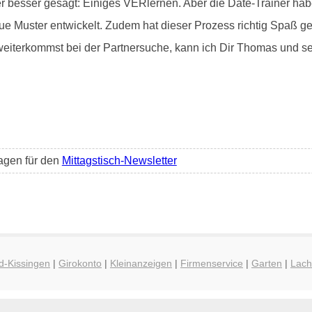
er besser gesagt: Einiges VERlernen. Aber die Date-Trainer h
ue Muster entwickelt. Zudem hat dieser Prozess richtig Spaß ge
weiterkommst bei der Partnersuche, kann ich Dir Thomas und 
ragen für den
Mittagstisch-Newsletter
d-Kissingen
|
Girokonto
|
Kleinanzeigen
|
Firmenservice
|
Garten
|
Lac